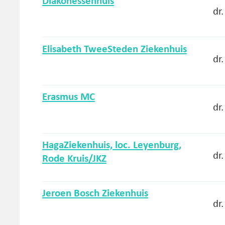
Diakonessenhuis
dr.
Maand waarin cursus doorgaans plaatsv
januari
Maand waarin inschrijving doorgaans s
Elisabeth TweeSteden Ziekenhuis
Aantal beschikbare plaatsen per cursu
dr
Erasmus MC
dr
HagaZiekenhuis, loc. Leyenburg,
dr
Rode Kruis/JKZ
Jeroen Bosch Ziekenhuis
dr.