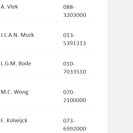
 A. Vlek
088-
indt: jaarlijks, laatste 2 weken van
3203000
tart: jaarlijks in september
s: 20
. J.L.A.N. Murk
013-
5391313
. L.G.M. Bode
010-
7033510
. M.C. Wong
070-
2100000
 E. Kolwijck
073-
6992000