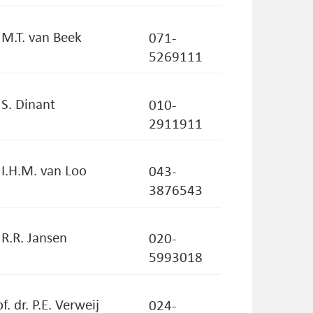
. M.T. van Beek
071-
5269111
 S. Dinant
010-
2911911
. I.H.M. van Loo
043-
3876543
 R.R. Jansen
020-
5993018
f. dr. P.E. Verweij
024-