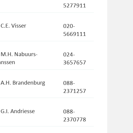
s: 20
5277911
tart: inschrijven kan doorlopend
s: 25
 C.E. Visser
020-
5669111
rasitology
. M.H. Nabuurs-
024-
anssen
3657657
. A.H. Brandenburg
088-
 Clinical Parasitology, Medical
2371257
es, Erasmus University Medical
Netherlands
ofessor Clinical Parasitology, Leiden
 G.I. Andriesse
088-
iseases (LUCID), Leiden University
2370778
The Netherlands
ed Sciences, Leiden, The Netherlands