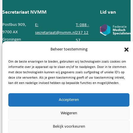
Secretariaat NVMM
Lid van
Postbus 909,
E:
T: 088 -
9700 AX
secretariaat@nvmm.nl
237 12
Groningen
57
Beheer toestemming
Handige links
Om de beste ervaringen te bieden, gebruiken wij technologieën zoals cookies om
informatie over je apparaat op te slaan en/of te raadplegen. Door in te stemmen
met deze technologieën kunnen wij gegevens zoals surfgedrag of unieke ID's op
deze site verwerken. Als je geen toestemming geeft of uw toestemming intrekt,
kan dit een nadelige invloed hebben op bepaalde functies en mogelijkheden.
Copyright © 2026, Nederlandse Vereniging voor Medische
Microbiologie
Accepteren
Privacy statement
Cookies
Weigeren
Bekijk voorkeuren