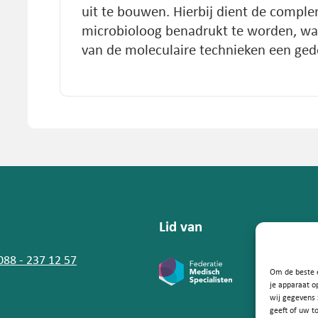
uit te bouwen. Hierbij dient de comple
microbioloog benadrukt te worden, waa
van de moleculaire technieken een gede
Lid van
 088 - 237 12 57
Om de beste e
je apparaat o
wij gegevens 
geeft of uw t