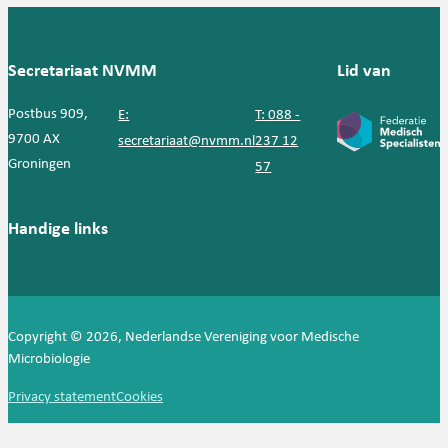
Secretariaat NVMM
Lid van
Postbus 909,
E:
T: 088 -
9700 AX
secretariaat@nvmm.nl
237 12
Groningen
57
Handige links
Copyright © 2026, Nederlandse Vereniging voor Medische
Microbiologie
Privacy statement
Cookies