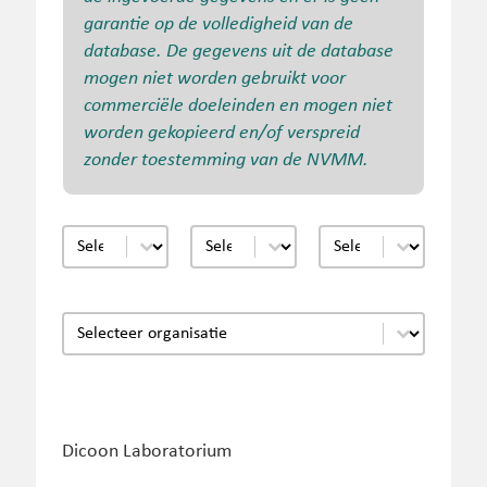
garantie op de volledigheid van de
database. De gegevens uit de database
mogen niet worden gebruikt voor
commerciële doeleinden en mogen niet
worden gekopieerd en/of verspreid
zonder toestemming van de NVMM.
detectie_van
micro-organisme
techniek
Select content
Select content
Select content
organisatie
Select content
Dicoon Laboratorium