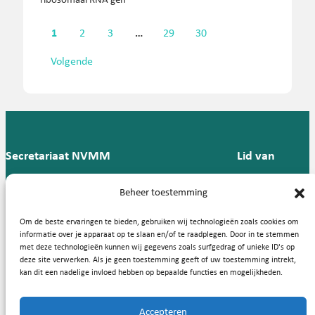
1
2
3
…
29
30
Volgende
Secretariaat NVMM
Lid van
Postbus 909,
E:
T: 088 -
Beheer toestemming
9700 AX
secretariaat@nvmm.nl
237 12
Groningen
57
Om de beste ervaringen te bieden, gebruiken wij technologieën zoals cookies om
informatie over je apparaat op te slaan en/of te raadplegen. Door in te stemmen
met deze technologieën kunnen wij gegevens zoals surfgedrag of unieke ID's op
deze site verwerken. Als je geen toestemming geeft of uw toestemming intrekt,
Handige links
kan dit een nadelige invloed hebben op bepaalde functies en mogelijkheden.
Accepteren