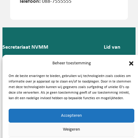
Telefoon:
088-7555555
Secretariaat NVMM
Lid van
Postbus 909,
E:
T: 088 -
Beheer toestemming
9700 AX
secretariaat@nvmm.nl
237 12
Groningen
57
Om de beste ervaringen te bieden, gebruiken wij technologieën zoals cookies om
informatie over je apparaat op te slaan en/of te raadplegen. Door in te stemmen
met deze technologieën kunnen wij gegevens zoals surfgedrag of unieke ID's op
deze site verwerken. Als je geen toestemming geeft of uw toestemming intrekt,
Handige links
kan dit een nadelige invloed hebben op bepaalde functies en mogelijkheden.
Accepteren
Copyright © 2026, Nederlandse Vereniging voor Medische
Weigeren
Microbiologie