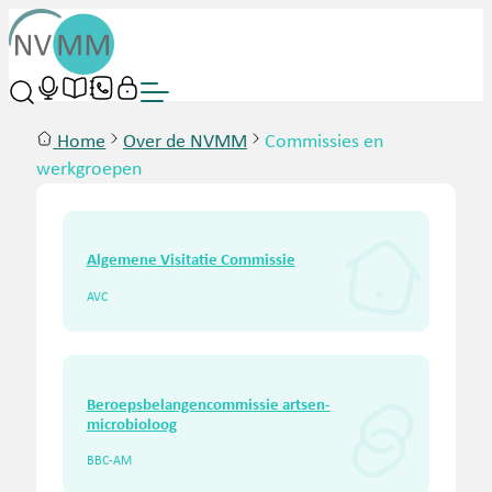
Home
Over de NVMM
Commissies en
werkgroepen
Algemene Visitatie Commissie
AVC
Beroepsbelangencommissie artsen-
microbioloog
BBC-AM