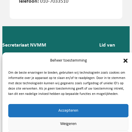
Telefoon:
010-7033510
Secretariaat NVMM
Lid van
Postbus 909,
E:
T: 088 -
Beheer toestemming
9700 AX
secretariaat@nvmm.nl
237 12
Groningen
57
Om de beste ervaringen te bieden, gebruiken wij technologieën zoals cookies om
informatie over je apparaat op te slaan en/of te raadplegen. Door in te stemmen
met deze technologieën kunnen wij gegevens zoals surfgedrag of unieke ID's op
deze site verwerken. Als je geen toestemming geeft of uw toestemming intrekt,
Handige links
kan dit een nadelige invloed hebben op bepaalde functies en mogelijkheden.
Accepteren
Copyright © 2026, Nederlandse Vereniging voor Medische
Weigeren
Microbiologie