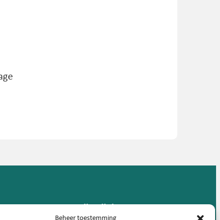
age
Handige links
Beheer toestemming