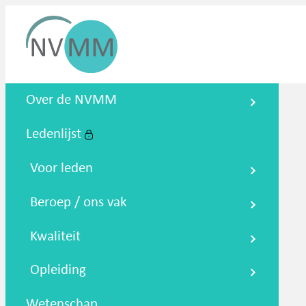
Nederlandse Vereniging voor
Over de NVMM
Medische Microbiologie
Ledenlijst
Zoeken
Podcasts
NTMM
NVAMM
Co
Voor leden
Beroep / ons vak
Kwaliteit
Opleiding
Wetenschap