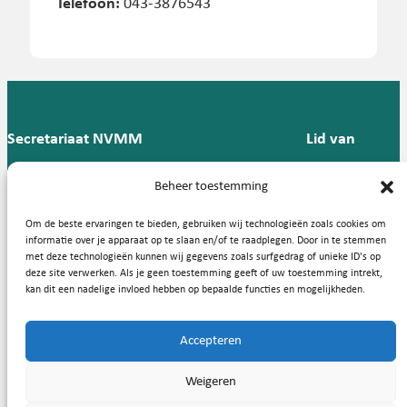
Telefoon:
043-3876543
Secretariaat NVMM
Lid van
Postbus 909,
E:
T: 088 -
Beheer toestemming
9700 AX
secretariaat@nvmm.nl
237 12
Groningen
57
Om de beste ervaringen te bieden, gebruiken wij technologieën zoals cookies om
informatie over je apparaat op te slaan en/of te raadplegen. Door in te stemmen
met deze technologieën kunnen wij gegevens zoals surfgedrag of unieke ID's op
deze site verwerken. Als je geen toestemming geeft of uw toestemming intrekt,
Handige links
kan dit een nadelige invloed hebben op bepaalde functies en mogelijkheden.
Accepteren
Copyright © 2026, Nederlandse Vereniging voor Medische
Weigeren
Microbiologie