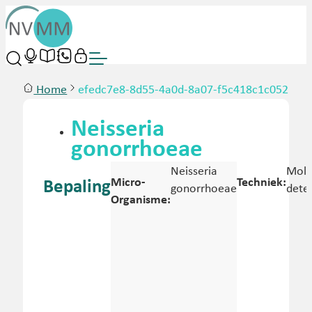
Home
efedc7e8-8d55-4a0d-8a07-f5c418c1c052
Neisseria
gonorrhoeae
Neisseria
Mole
Micro-
Techniek:
Bepaling
gonorrhoeae
dete
Organisme: