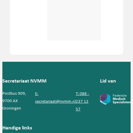
Secretariaat NVMM
Lid van
Postbus 909,
E:
T: 088 -
9700 AX
secretariaat@nvmm.nl
237 12
Groningen
57
Handige links