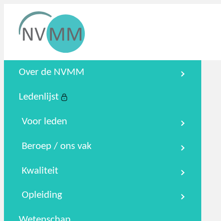
Nederlandse Vereniging voor
Over de NVMM
Medische Microbiologie
Ledenlijst
Zoeken
Podcasts
NTMM
NVAMM
Co
Voor leden
Beroep / ons vak
Kwaliteit
Opleiding
Wetenschap