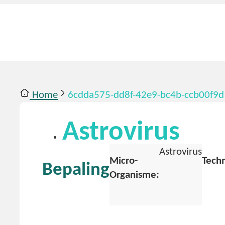
Home
6cdda575-dd8f-42e9-bc4b-ccb00f9
ntact
Inloggen
Astrovirus
Astrovirus
Micro-
Techn
Bepaling
Organisme: