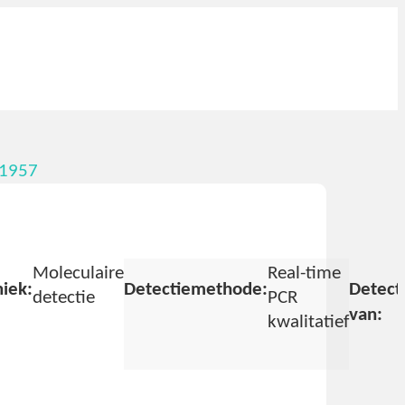
d1957
Moleculaire
Real-time
iek:
Detectiemethode:
Detect
detectie
PCR
van:
kwalitatief