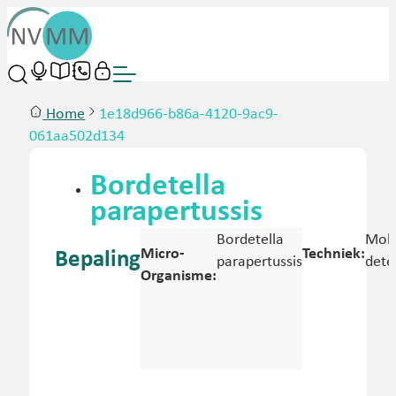
Home
1e18d966-b86a-4120-9ac9-
061aa502d134
Bordetella
parapertussis
Bordetella
Mole
Micro-
Techniek:
Bepaling
parapertussis
dete
Organisme: