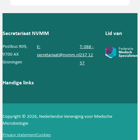
Secretariaat NVMM
Lid van
Postbus 909,
E:
T: 088 -
9700 AX
secretariaat@nvmm.nl
237 12
Groningen
57
Handige links
Copyright © 2026, Nederlandse Vereniging voor Medische
Microbiologie
Privacy statement
Cookies