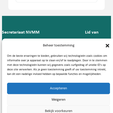
Klik
hier
voor een overzicht met
MeetGeek voor automatisch
partijen gedeeld mag worden. Voor
cursussen op het gebied van AI.
notuleren
meer informatie zie bijvoorbeeld de
documenten van de FMS (
Artificial
Intelligence (AI) | Federatie Medisch
Specialisten
). Daarnaast is het
Secretariaat NVMM
Lid van
raadzaam de richtlijn van het eigen
Postbus 909,
E:
T: 088 -
centrum te raadplegen, of specifieke
Beheer toestemming
9700 AX
secretariaat@nvmm.nl
237 12
vragen te stellen aan het juridisch
Groningen
aanspreekpunt van uw instelling.
57
Om de beste ervaringen te bieden, gebruiken wij technologieën zoals cookies om
informatie over je apparaat op te slaan en/of te raadplegen. Door in te stemmen
met deze technologieën kunnen wij gegevens zoals surfgedrag of unieke ID's op
deze site verwerken. Als je geen toestemming geeft of uw toestemming intrekt,
Handige links
kan dit een nadelige invloed hebben op bepaalde functies en mogelijkheden.
Accepteren
Copyright © 2026, Nederlandse Vereniging voor Medische
Weigeren
Microbiologie
Bekijk voorkeuren