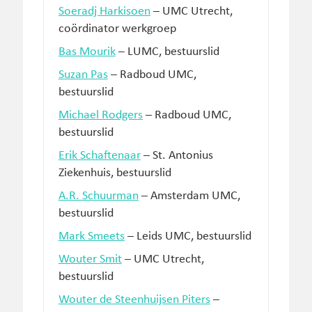
Soeradj Harkisoen
– UMC Utrecht,
coördinator werkgroep
Bas Mourik
– LUMC, bestuurslid
Suzan Pas
– Radboud UMC,
bestuurslid
Michael Rodgers
– Radboud UMC,
bestuurslid
Erik Schaftenaar
– St. Antonius
Ziekenhuis, bestuurslid
A.R. Schuurman
– Amsterdam UMC,
bestuurslid
Mark Smeets
– Leids UMC, bestuurslid
Wouter Smit
– UMC Utrecht,
bestuurslid
Wouter de Steenhuijsen Piters
–