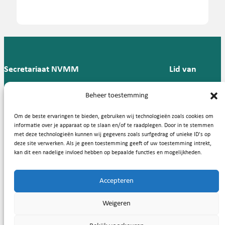
Secretariaat NVMM
Lid van
Postbus 909,
E:
T: 088 -
Beheer toestemming
9700 AX
secretariaat@nvmm.nl
237 12
Groningen
57
Om de beste ervaringen te bieden, gebruiken wij technologieën zoals cookies om
informatie over je apparaat op te slaan en/of te raadplegen. Door in te stemmen
met deze technologieën kunnen wij gegevens zoals surfgedrag of unieke ID's op
deze site verwerken. Als je geen toestemming geeft of uw toestemming intrekt,
Handige links
kan dit een nadelige invloed hebben op bepaalde functies en mogelijkheden.
Accepteren
Copyright © 2026, Nederlandse Vereniging voor Medische
Weigeren
Microbiologie