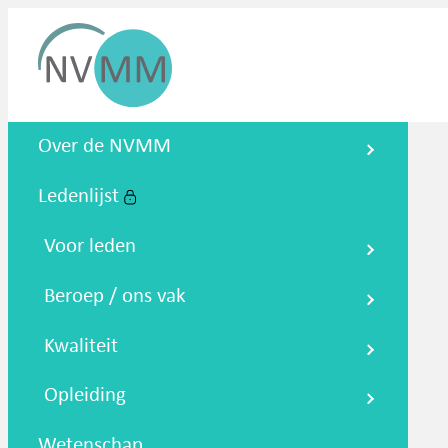
Nederlandse Vereniging voor
Over de NVMM
Medische Microbiologie
Ledenlijst
Zoeken
Podcasts
NTMM
NVAMM
Co
Voor leden
Beroep / ons vak
Kwaliteit
Opleiding
Wetenschap