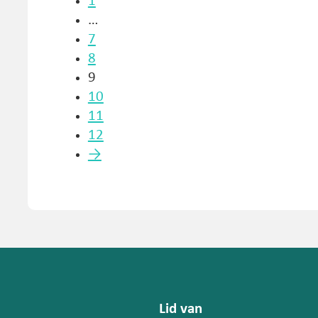
1
…
7
8
9
10
11
12
→
Lid van