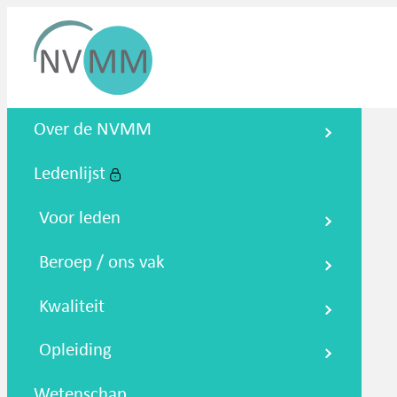
Nederlandse Vereniging voor
Over de NVMM
Medische Microbiologie
Ledenlijst
Zoeken
Podcasts
NTMM
NVAMM
Co
Voor leden
Beroep / ons vak
Kwaliteit
Opleiding
Wetenschap