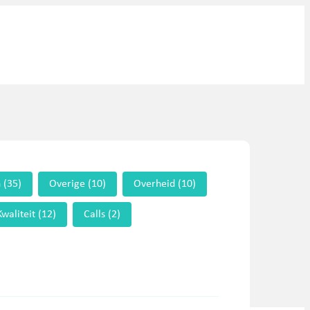
n
(35)
Overige
(10)
Overheid
(10)
Kwaliteit
(12)
Calls
(2)