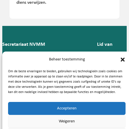
diens verwijzen.
Secretariaat NVMM
Lid van
Postbus 909,
E:
T: 088 -
Beheer toestemming
9700 AX
secretariaat@nvmm.nl
237 12
Groningen
57
Om de beste ervaringen te bieden, gebruiken wij technologieën zoals cookies om
informatie over je apparaat op te slaan en/of te raadplegen. Door in te stemmen
met deze technologieën kunnen wij gegevens zoals surfgedrag of unieke ID's op
deze site verwerken. Als je geen toestemming geeft of uw toestemming intrekt,
Handige links
kan dit een nadelige invloed hebben op bepaalde functies en mogelijkheden.
Accepteren
Copyright © 2026, Nederlandse Vereniging voor Medische
Weigeren
Microbiologie