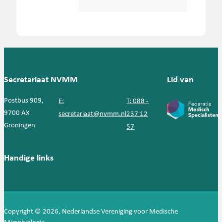
Secretariaat NVMM
Lid van
Postbus 909,
E:
T: 088 -
9700 AX
secretariaat@nvmm.nl
237 12
Groningen
57
Handige links
Copyright © 2026, Nederlandse Vereniging voor Medische