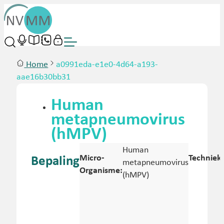
Home
a0991eda-e1e0-4d64-a193-
aae16b30bb31
Human
metapneumovirus
(hMPV)
Human
Micro-
Techniek:
Bepaling
metapneumovirus
Organisme:
(hMPV)