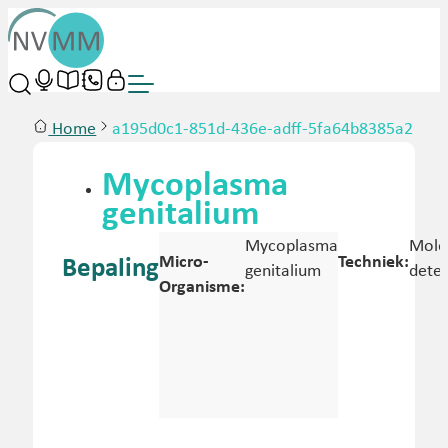
Home
a195d0c1-851d-436e-adff-5fa64b8385a2
Mycoplasma
genitalium
Mycoplasma
Mole
Micro-
Techniek:
Bepaling
genitalium
detec
Organisme: