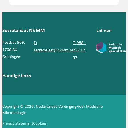
Secretariaat NVMM
Lid van
Postbus 909,
E:
T: 088 -
9700 AX
secretariaat@nvmm.nl
237 12
Groningen
57
Handige links
Copyright © 2026, Nederlandse Vereniging voor Medische
Microbiologie
Privacy statement
Cookies