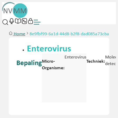
Home
8e9fbf99-6a1d-44d8-b2f8-dad085a73cba
Enterovirus
Enterovirus
Molecu
Micro-
Techniek:
Bepaling
detect
Organisme: