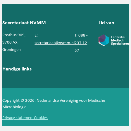
Secretariaat NVMM
Lid van
Postbus 909,
E:
T: 088 -
9700 AX
secretariaat@nvmm.nl
237 12
Groningen
57
Handige links
Copyright © 2026, Nederlandse Vereniging voor Medische
Microbiologie
Privacy statement
Cookies