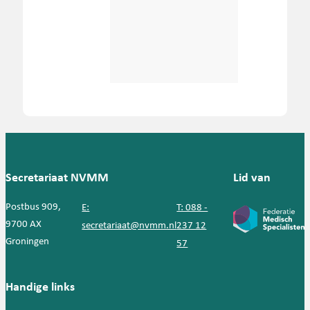
Secretariaat NVMM
Lid van
Postbus 909,
E:
T: 088 -
9700 AX
secretariaat@nvmm.nl
237 12
Groningen
57
Handige links