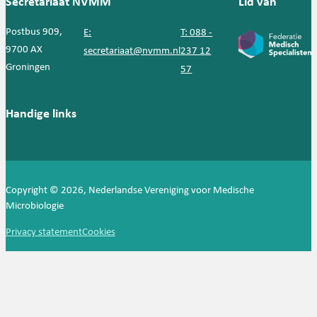
Secretariaat NVMM
Lid van
Postbus 909,
E:
T: 088 -
9700 AX
secretariaat@nvmm.nl
237 12
Groningen
57
Handige links
Copyright © 2026, Nederlandse Vereniging voor Medische
Microbiologie
Privacy statement
Cookies