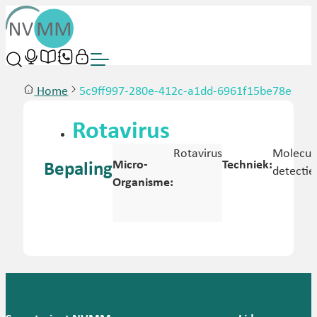
Home
5c9ff997-280e-412c-a1dd-6961f15be78e
Rotavirus
Rotavirus
Molecula
Micro-
Techniek:
Bepaling
detectie
Organisme: