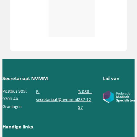
Secretariaat NVMM
Lid van
Postbus 909,
E:
T: 088 -
9700 AX
secretariaat@nvmm.nl
237 12
Groningen
57
Handige links