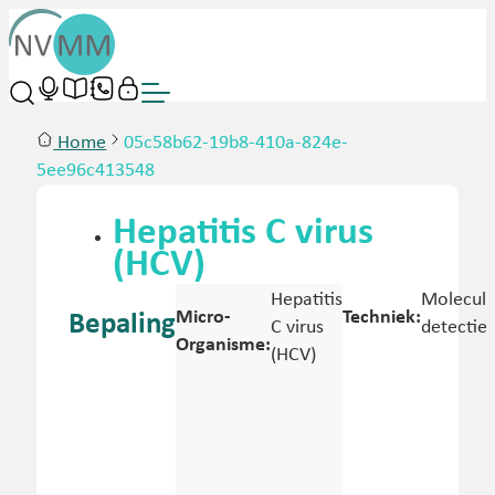
Home
05c58b62-19b8-410a-824e-
5ee96c413548
Hepatitis C virus
(HCV)
Hepatitis
Molecula
Micro-
Techniek:
Bepaling
C virus
detectie
Organisme:
(HCV)