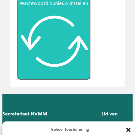
Wachtwoord opnieuw instellen
Secretariaat NVMM
Lid van
Postbus 909,
E:
T: 088 -
Beheer toestemming
9700 AX
secretariaat@nvmm.nl
237 12