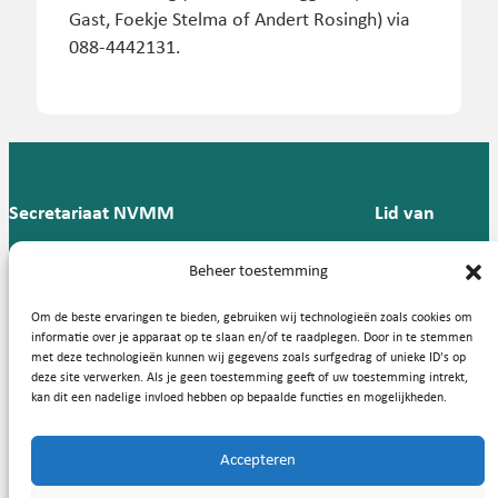
Gast, Foekje Stelma of Andert Rosingh) via
088-4442131.
Secretariaat NVMM
Lid van
Postbus 909,
E:
T: 088 -
Beheer toestemming
9700 AX
secretariaat@nvmm.nl
237 12
Groningen
57
Om de beste ervaringen te bieden, gebruiken wij technologieën zoals cookies om
informatie over je apparaat op te slaan en/of te raadplegen. Door in te stemmen
met deze technologieën kunnen wij gegevens zoals surfgedrag of unieke ID's op
deze site verwerken. Als je geen toestemming geeft of uw toestemming intrekt,
Handige links
kan dit een nadelige invloed hebben op bepaalde functies en mogelijkheden.
Accepteren