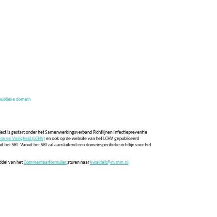
 publieke domein
traject is gestart onder het Samenwerkingsverband Richtlijnen Infectiepreventie
ne en Veiligheid (LCHV)
en ook op de website van het LCHV gepubliceerd
t het SRI. Vanuit het SRI zal aansluitend een domeinspecifieke richtlijn voor het
ddel van het
Commentaarformulier
sturen naar
kwaliteit@nvmm.nl