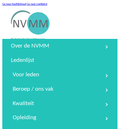
Ga naar hoofdinhoud
Ga naar voettekst
Nederlandse Vereniging voor
Medische Microbiologie
Over de NVMM
Podcasts
NTMM
NVAMM
Conta
Zoeken
Ledenlijst
Voor leden
Beroep / ons vak
Kwaliteit
Opleiding