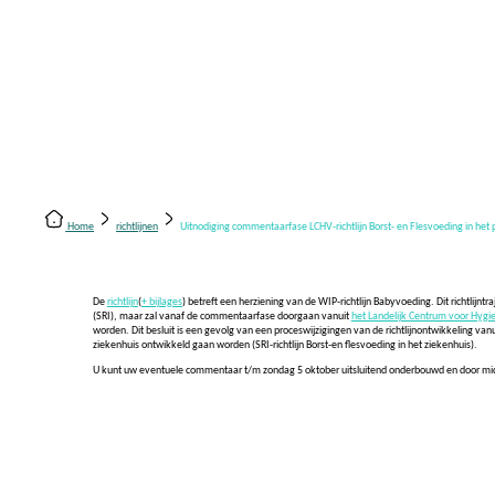
ct
Inloggen
Home
richtlijnen
Uitnodiging commentaarfase LCHV-richtlijn Borst- en Flesvoeding in het
De
richtlijn
(
+ bijlages
) betreft een herziening van de WIP-richtlijn Babyvoeding. Dit richtlijn
(SRI), maar zal vanaf de commentaarfase doorgaan vanuit
het Landelijk Centrum voor Hygie
worden. Dit besluit is een gevolg van een proceswijzigingen van de richtlijnontwikkeling vanui
ziekenhuis ontwikkeld gaan worden (SRI-richtlijn Borst-en flesvoeding in het ziekenhuis).
U kunt uw eventuele commentaar t/m zondag 5 oktober uitsluitend onderbouwd en door mi