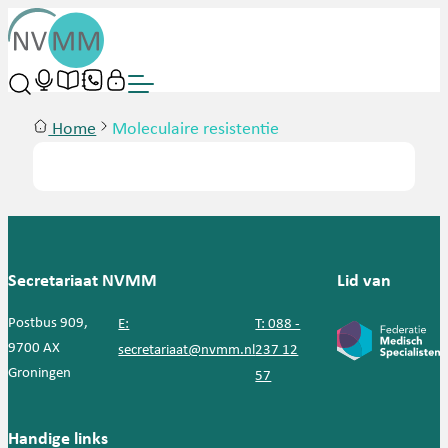
Home
Moleculaire resistentie
Secretariaat NVMM
Lid van
Postbus 909,
E:
T: 088 -
9700 AX
secretariaat@nvmm.nl
237 12
Groningen
57
Handige links