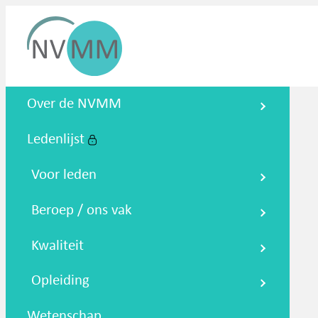
Nederlandse Vereniging voor
Over de NVMM
Medische Microbiologie
Ledenlijst
Zoeken
Podcasts
NTMM
NVAMM
Co
Voor leden
Beroep / ons vak
Kwaliteit
Opleiding
Wetenschap