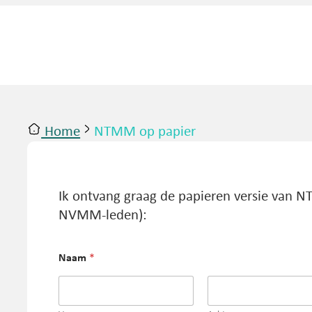
Home
NTMM op papier
ntact
Inloggen
Ik ontvang graag de papieren versie van N
NVMM-leden):
Naam
*