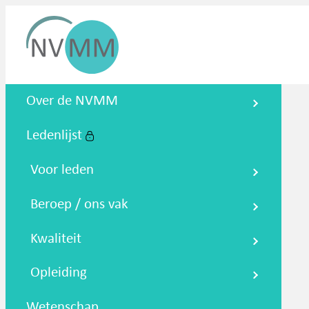
Nederlandse Vereniging voor
Over de NVMM
Medische Microbiologie
Ledenlijst
Zoeken
Podcasts
NTMM
NVAMM
Co
Voor leden
Beroep / ons vak
Kwaliteit
Opleiding
Wetenschap