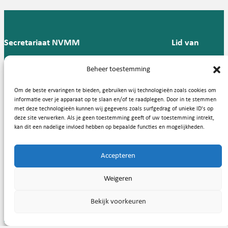
Secretariaat NVMM
Lid van
Postbus 909,
E:
T: 088 -
Beheer toestemming
9700 AX
secretariaat@nvmm.nl
237 12
Groningen
57
Om de beste ervaringen te bieden, gebruiken wij technologieën zoals cookies om
informatie over je apparaat op te slaan en/of te raadplegen. Door in te stemmen
met deze technologieën kunnen wij gegevens zoals surfgedrag of unieke ID's op
deze site verwerken. Als je geen toestemming geeft of uw toestemming intrekt,
Handige links
kan dit een nadelige invloed hebben op bepaalde functies en mogelijkheden.
Accepteren
Copyright © 2026, Nederlandse Vereniging voor Medische
Weigeren
Microbiologie
Bekijk voorkeuren
Privacy statement
Cookies