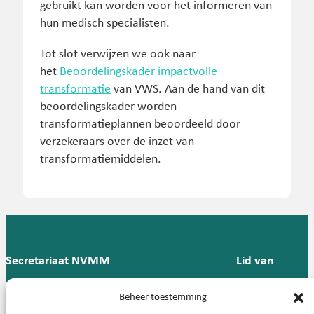
gebruikt kan worden voor het informeren van
hun medisch specialisten.
Tot slot verwijzen we ook naar
het
Beoordelingskader impactvolle
transformatie
van VWS. Aan de hand van dit
beoordelingskader worden
transformatieplannen beoordeeld door
verzekeraars over de inzet van
transformatiemiddelen.
Secretariaat NVMM
Lid van
Postbus 909,
E:
T: 088 -
Beheer toestemming
9700 AX
secretariaat@nvmm.nl
237 12