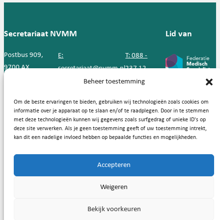
Secretariaat NVMM
Lid van
Postbus 909,
E:
T: 088 -
9700 AX
secretariaat@nvmm.nl
237 12
Groningen
57
Beheer toestemming
Om de beste ervaringen te bieden, gebruiken wij technologieën zoals cookies om
Handige links
informatie over je apparaat op te slaan en/of te raadplegen. Door in te stemmen
met deze technologieën kunnen wij gegevens zoals surfgedrag of unieke ID's op
deze site verwerken. Als je geen toestemming geeft of uw toestemming intrekt,
kan dit een nadelige invloed hebben op bepaalde functies en mogelijkheden.
Copyright © 2026, Nederlandse Vereniging voor Medische
Accepteren
Microbiologie
Weigeren
Privacy statement
Cookies
Bekijk voorkeuren