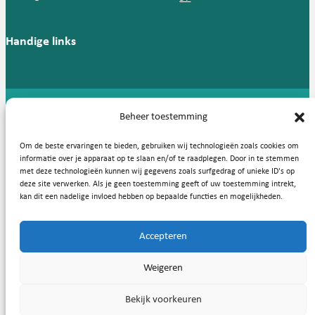
Handige links
Beheer toestemming
Copyright © 2026, Nederlandse Vereniging voor Medische
Microbiologie
Om de beste ervaringen te bieden, gebruiken wij technologieën zoals cookies om
Privacy statement
Cookies
informatie over je apparaat op te slaan en/of te raadplegen. Door in te stemmen
met deze technologieën kunnen wij gegevens zoals surfgedrag of unieke ID's op
deze site verwerken. Als je geen toestemming geeft of uw toestemming intrekt,
kan dit een nadelige invloed hebben op bepaalde functies en mogelijkheden.
Accepteren
Weigeren
Bekijk voorkeuren