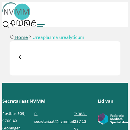
Home
Ureaplasma urealyticum
Secretariaat NVMM
Lid van
Postbus 909,
E:
T: 088 -
9700 AX
secretariaat@nvmm.nl
237 12
Groningen
57