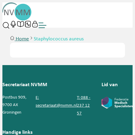
Home
Staphylococcus aureus
Secretariaat NVMM
Lid van
Postbus 909,
E:
T: 088 -
9700 AX
secretariaat@nvmm.nl
237 12
Groningen
57
Handige links