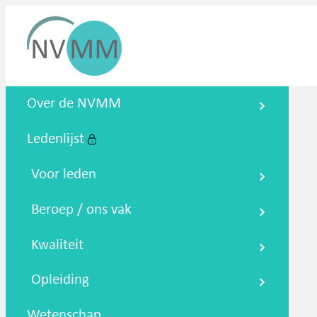
Nederlandse Vereniging voor
Over de NVMM
Medische Microbiologie
Ledenlijst
Zoeken
Podcasts
NTMM
NVAMM
Co
Voor leden
Beroep / ons vak
Kwaliteit
Opleiding
Wetenschap