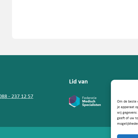
Lid van
 088 - 237 12 57
Om de beste e
je apparaat o
wij gegevens 
geeft of uw t
mogelijkhede