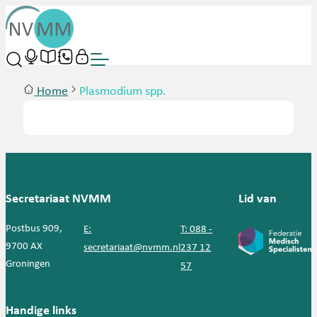
Home
Plasmodium spp.
Secretariaat NVMM
Lid van
Postbus 909,
E:
T: 088 -
9700 AX
secretariaat@nvmm.nl
237 12
Groningen
57
Handige links