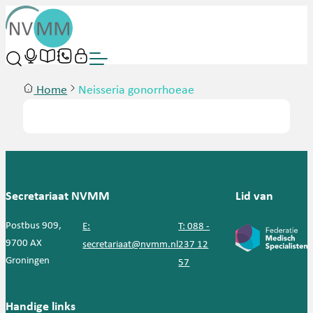
Home
Neisseria gonorrhoeae
Secretariaat NVMM
Lid van
Postbus 909,
E:
T: 088 -
9700 AX
secretariaat@nvmm.nl
237 12
Groningen
57
Handige links