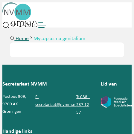
Home
Mycoplasma genitalium
Secretariaat NVMM
Lid van
Postbus 909,
E:
T: 088 -
9700 AX
secretariaat@nvmm.nl
237 12
Groningen
57
Handige links