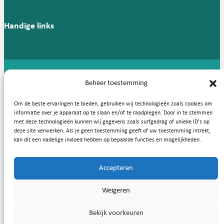
Handige links
Copyright © 2026, Nederlandse Vereniging voor Medische
Beheer toestemming
Microbiologie
Om de beste ervaringen te bieden, gebruiken wij technologieën zoals cookies om
Privacy statement
Cookies
informatie over je apparaat op te slaan en/of te raadplegen. Door in te stemmen
met deze technologieën kunnen wij gegevens zoals surfgedrag of unieke ID's op
deze site verwerken. Als je geen toestemming geeft of uw toestemming intrekt,
kan dit een nadelige invloed hebben op bepaalde functies en mogelijkheden.
Accepteren
Weigeren
Bekijk voorkeuren