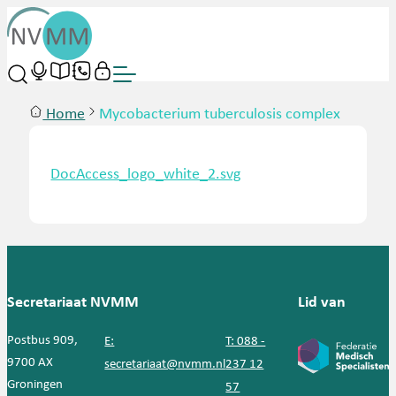
Home
Mycobacterium tuberculosis complex
DocAccess_logo_white_2.svg
Secretariaat NVMM
Lid van
Postbus 909,
E:
T: 088 -
9700 AX
secretariaat@nvmm.nl
237 12
Groningen
57