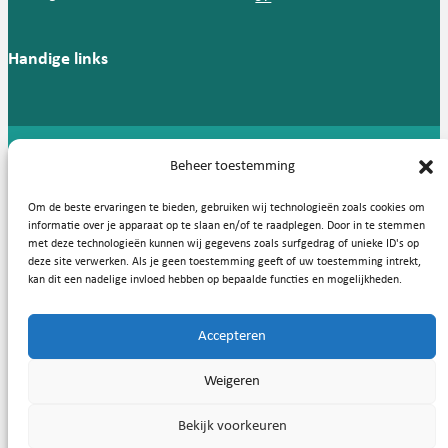
Handige links
Beheer toestemming
Copyright © 2026, Nederlandse Vereniging voor Medische
Microbiologie
Om de beste ervaringen te bieden, gebruiken wij technologieën zoals cookies om
Privacy statement
Cookies
informatie over je apparaat op te slaan en/of te raadplegen. Door in te stemmen
met deze technologieën kunnen wij gegevens zoals surfgedrag of unieke ID's op
deze site verwerken. Als je geen toestemming geeft of uw toestemming intrekt,
kan dit een nadelige invloed hebben op bepaalde functies en mogelijkheden.
Accepteren
Weigeren
Bekijk voorkeuren