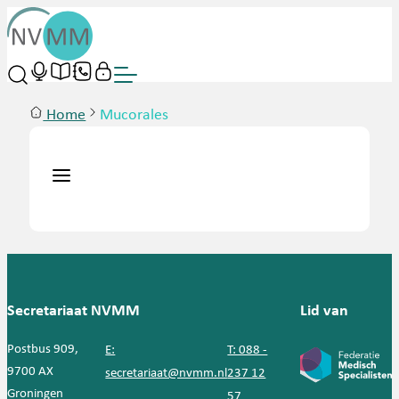
Home
Mucorales
Secretariaat NVMM
Lid van
Postbus 909,
E:
T: 088 -
9700 AX
secretariaat@nvmm.nl
237 12
Groningen
57