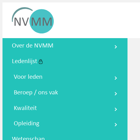
Nederlandse Vereniging voor
Over de NVMM
Medische Microbiologie
Ledenlijst
Zoeken
Podcasts
NTMM
NVAMM
Co
Voor leden
Beroep / ons vak
Kwaliteit
Opleiding
Wetenschap