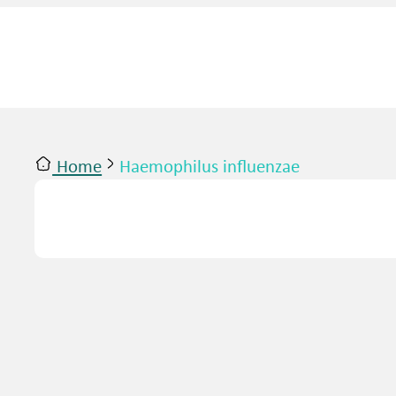
Home
Haemophilus influenzae
ntact
Inloggen