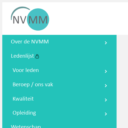
Nederlandse Vereniging voor
Over de NVMM
Medische Microbiologie
Ledenlijst
Zoeken
Podcasts
NTMM
NVAMM
Co
Voor leden
Beroep / ons vak
Kwaliteit
Opleiding
Wetenschap