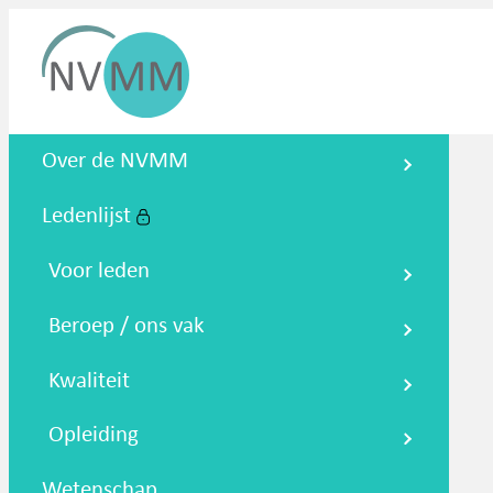
Nederlandse Vereniging voor
Over de NVMM
Medische Microbiologie
Ledenlijst
Zoeken
Podcasts
NTMM
NVAMM
Co
Voor leden
Beroep / ons vak
Kwaliteit
Opleiding
Wetenschap