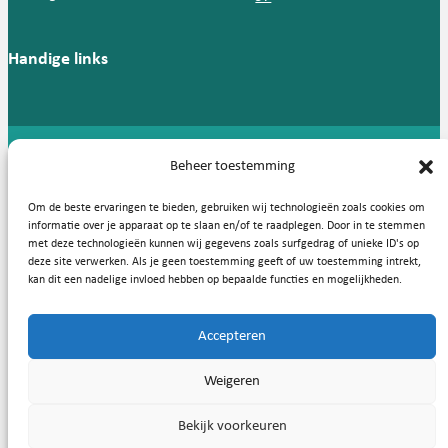
Handige links
Beheer toestemming
Copyright © 2026, Nederlandse Vereniging voor Medische
Microbiologie
Om de beste ervaringen te bieden, gebruiken wij technologieën zoals cookies om
Privacy statement
Cookies
informatie over je apparaat op te slaan en/of te raadplegen. Door in te stemmen
met deze technologieën kunnen wij gegevens zoals surfgedrag of unieke ID's op
deze site verwerken. Als je geen toestemming geeft of uw toestemming intrekt,
kan dit een nadelige invloed hebben op bepaalde functies en mogelijkheden.
Accepteren
Weigeren
Bekijk voorkeuren