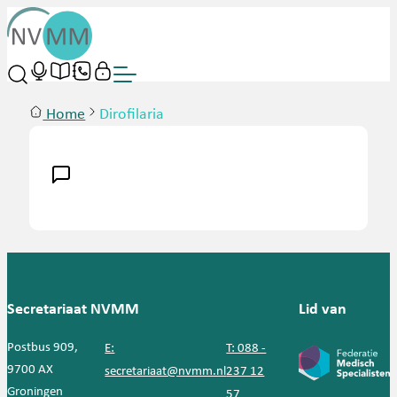
Home
Dirofilaria
Secretariaat NVMM
Lid van
Postbus 909,
E:
T: 088 -
9700 AX
secretariaat@nvmm.nl
237 12
Groningen
57