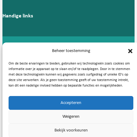
Handige links
Copyright © 2026, Nederlandse Vereniging voor Medische
Beheer toestemming
Microbiologie
Om de beste ervaringen te bieden, gebruiken wij technologieën zoals cookies om
Privacy statement
Cookies
informatie over je apparaat op te slaan en/of te raadplegen. Door in te stemmen
met deze technologieën kunnen wij gegevens zoals surfgedrag of unieke ID's op
deze site verwerken. Als je geen toestemming geeft of uw toestemming intrekt,
kan dit een nadelige invloed hebben op bepaalde functies en mogelijkheden.
Accepteren
Weigeren
Bekijk voorkeuren