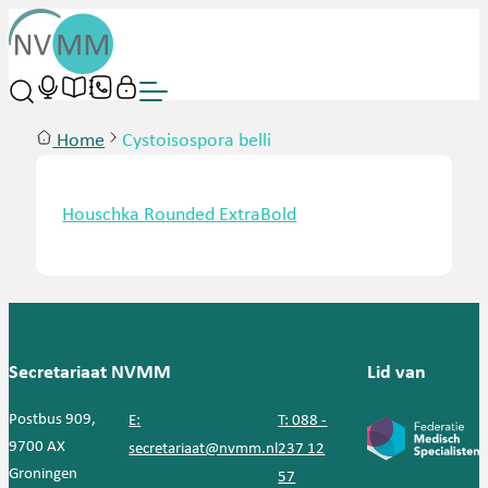
Home
Cystoisospora belli
Houschka Rounded ExtraBold
Secretariaat NVMM
Lid van
Postbus 909,
E:
T: 088 -
9700 AX
secretariaat@nvmm.nl
237 12
Groningen
57