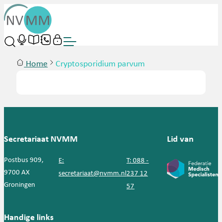
Home
Cryptosporidium parvum
Secretariaat NVMM
Lid van
Postbus 909,
E:
T: 088 -
9700 AX
secretariaat@nvmm.nl
237 12
Groningen
57
Handige links