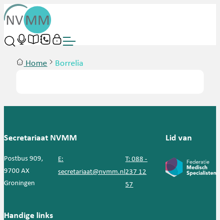
Home
Borrelia
Secretariaat NVMM
Lid van
Postbus 909,
E:
T: 088 -
9700 AX
secretariaat@nvmm.nl
237 12
Groningen
57
Handige links