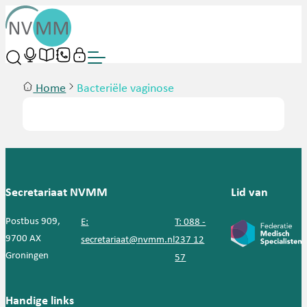
Home
Bacteriële vaginose
Secretariaat NVMM
Lid van
Postbus 909,
E:
T: 088 -
9700 AX
secretariaat@nvmm.nl
237 12
Groningen
57
Handige links