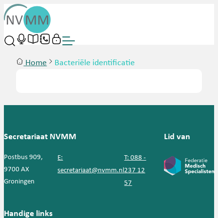
Home
Bacteriële identificatie
Secretariaat NVMM
Lid van
Postbus 909,
E:
T: 088 -
9700 AX
secretariaat@nvmm.nl
237 12
Groningen
57
Handige links